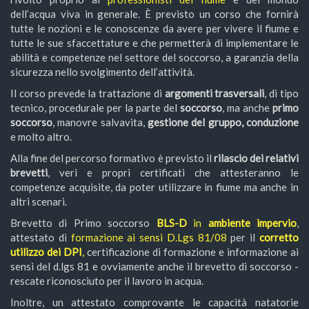
dell’acqua viva in generale. È previsto un corso che fornirà
tutte le nozioni e le conoscenze da avere per vivere il fiume e
tutte le sue sfaccettature e che permetterà di implementare le
abilità e competenze nel settore del soccorso, a garanzia della
sicurezza nello svolgimento dell’attività.
Il corso prevede la trattazione di
argomenti trasversali
, di tipo
tecnico, procedurale per la parte del
soccorso
, ma anche
primo
soccorso
, manovre salvavita,
gestione del gruppo, conduzione
e molto altro.
Alla fine del percorso formativo è previsto il
rilascio dei relativi
brevetti
, veri e propri certificati che attesteranno le
competenze acquisite, da poter utilizzare in fiume ma anche in
altri scenari.
Brevetto di Primo soccorso
BLS-D
in
ambiente impervio
,
attestato di
formazione ai sensi D.Lgs 81/08
per il
corretto
utilizzo dei DPI
,
certificazione di formazione e informazione ai
sensi del d.lgs 81 e ovviamente anche il brevetto di soccorso -
rescate riconosciuto per il lavoro in acqua.
Inoltre, un attestato comprovante le capacità natatorie