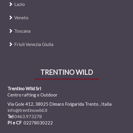
Lazio
Veneto
Toscana
Friuli Venezia Giulia
TRENTINO WILD
Trentino Wild Srl
Centro rafting e Outdoor
Via
Gole 41
2
, 38025 Dimaro Folgarida
T
rento , Italia
info@trentinowild.it
Tel
0463.973278
PI e CF
02278030222