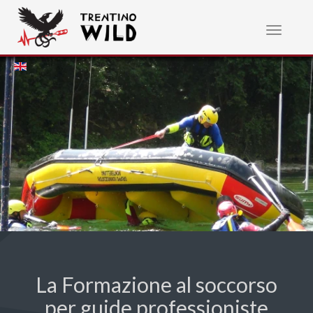
Toggle
navigatio
La Formazione al soccorso
per guide professioniste