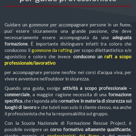
Guidare un gommone per accompagnare persone in un fiume,
puo’ essere sicuramente una grande passione, che deve
necessariamente essere accompagnata da una
adeguata
formazione
. È importante distinguere infatti tra coloro che
conducono il
gommone da rafting
per scopo dilettantistico e/o
agonistico e coloro che invece
conducono un
raft a scopo
professionale/lavorativo
per accompagnare persone neofite nei corsi d’acqua viva, per
vivere avventure nell’outdoor in sicurezza.
Quando una guida, svolge
attività a scopo professionale –
commerciale
, a maggior ragione necessita di una
formazione
specifica
, che risponda alle n
ormative in materia di sicurezza sui
luoghi di lavoro
e che tuteli non solo il cliente stesso, ma anche
il professionista che ha la responsabilità sul gruppo.
Con la Scuola Nazionale di Formazione Rescue Project, è
possibile svolgere un
corso formativo altamente qualificante
,
rivolto proprio ai
professionisti del fiume
e del mondo