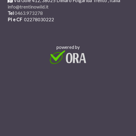
Via
Gole 41
2
, 38025 Dimaro Folgarida
T
rento , Italia
info@trentinowild.it
Tel
0463.973278
PI e CF
02278030222
powered by