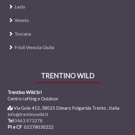
Lazio
Veneto
Toscana
Friuli Venezia Giulia
TRENTINO WILD
Trentino Wild Srl
Centro rafting e Outdoor
Via
Gole 41
2
, 38025 Dimaro Folgarida
T
rento , Italia
info@trentinowild.it
Tel
0463.973278
PI e CF
02278030222