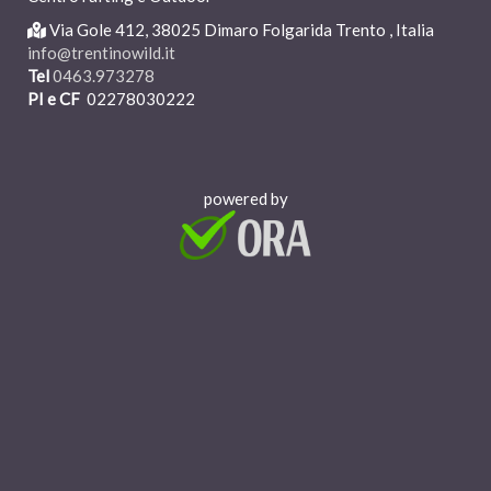
Via
Gole 41
2
, 38025 Dimaro Folgarida
T
rento , Italia
info@trentinowild.it
Tel
0463.973278
PI e CF
02278030222
powered by